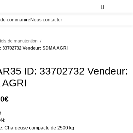
0,00
€
i de commande
Nous contacter
iels de manutention
D: 33702732 Vendeur: SDMA AGRI
 AR35 ID: 33702732 Vendeur:
 AGRI
00
€
5
N:
pe: Chargeuse compacte de 2500 kg