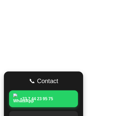
Adresse
Accès Rapid
Poids lour
📞 Contact
Matériels 
Moissonne
+33 7 44 23 95 75
Matériels 
Matériels a