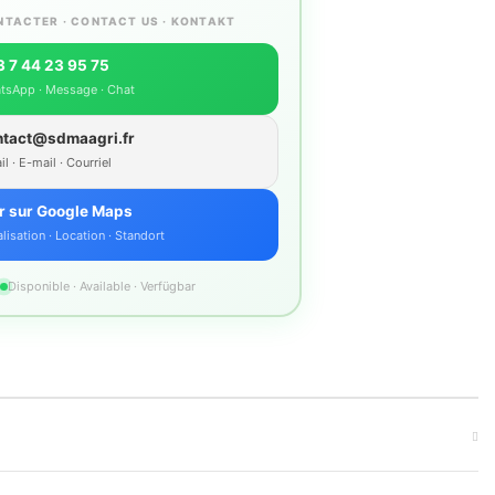
NTACTER · CONTACT US · KONTAKT
 7 44 23 95 75
tsApp · Message · Chat
ntact@sdmaagri.fr
l · E-mail · Courriel
r sur Google Maps
lisation · Location · Standort
Disponible · Available · Verfügbar