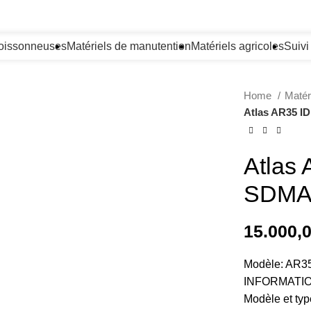
oissonneuses
Matériels de manutention
Matériels agricoles
Suiv
Home
Matér
Atlas AR35 I
Atlas
SDMA
15.000,
Modèle: AR3
INFORMATIO
Modèle et ty