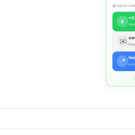
📬 NOUS CO
+33
📱
Wha
co
✉️
Emai
Voi
📍
Loca