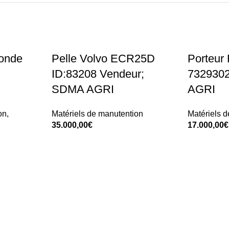
ronde
Pelle Volvo ECR25D
Porteur 
ID:83208 Vendeur;
732930
SDMA AGRI
AGRI
on
,
Matériels de manutention
Matériels 
35.000,00
€
17.000,00
€
Add To Cart
Add To Car