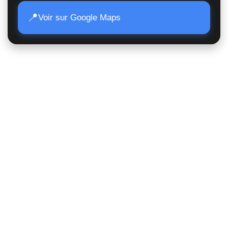
📍
Voir sur Google Maps
Accès Rapide
Poids lourds
Matériels TP
Moissonneuses
Matériels de manutention
Matériels agricoles
Suivi de commande
Nous contacter