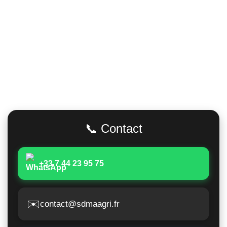
Adresse
📞 Contact
+33 7 44 23 95 75
✉️
contact@sdmaagri.fr