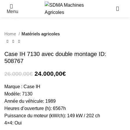
Menu
Click to enlarge
-8%
Home
Matériels agricoles
Case IH 7130 avec double montage ID:
508767
24.000,00
€
26.000,00
€
Marque : Case IH
Modèle: 7130
Année du véhicule: 1989
Heures d’ouverture (h): 6567h
Puissance du moteur (kW/ch): 149 kW / 202 ch
4×4: Oui