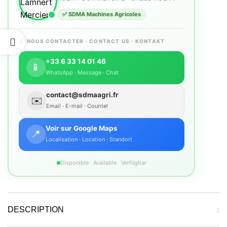
✅ SDMA Machines Agricoles
📬 NOUS CONTACTER · CONTACT US · KONTAKT
+33 6 33 14 01 46
📱
WhatsApp · Message · Chat
contact@sdmaagri.fr
✉️
Email · E-mail · Courriel
Voir sur Google Maps
📍
Localisation · Location · Standort
Disponible · Available · Verfügbar
DESCRIPTION