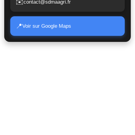
✉️
contact@sdmaagri.fr
📍
Voir sur Google Maps
Accès Rapide
Poids lourds
Matériels TP
Moissonneuses
Matériels de manutention
Matériels agricoles
Suivi de commande
Nous contacter