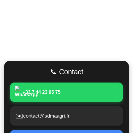
Adresse
📞 Contact
+33 7 44 23 95 75
✉️
contact@sdmaagri.fr