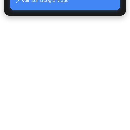
📍
Voir sur Google Maps
Accès Rapide
Poids lourds
Matériels TP
Moissonneuses
Matériels de manutention
Matériels agricoles
Suivi de commande
Nous contacter
Statut juridique
Mentions légales & CGV