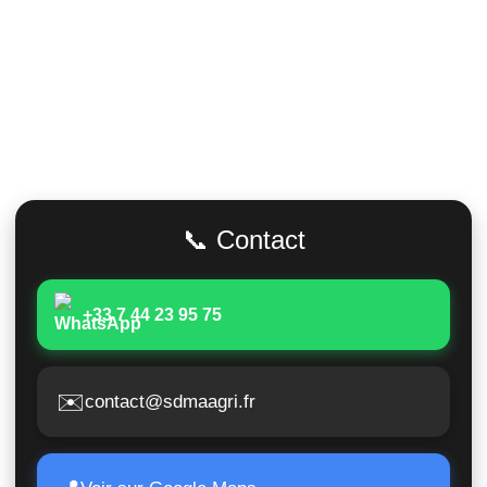
Adresse
📞 Contact
+33 7 44 23 95 75
✉️
contact@sdmaagri.fr