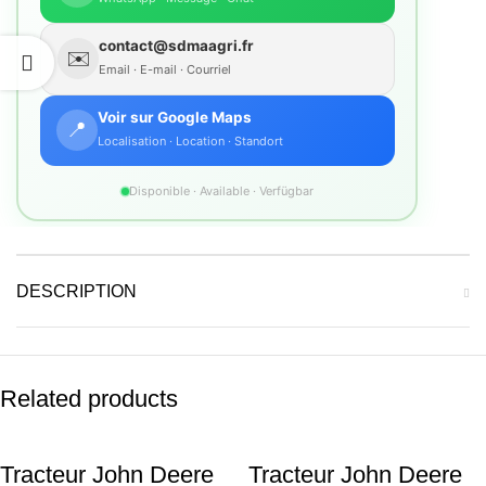
contact@sdmaagri.fr
✉️
Email · E-mail · Courriel
Voir sur Google Maps
📍
Localisation · Location · Standort
Disponible · Available · Verfügbar
DESCRIPTION
Related products
Tracteur John Deere
Tracteur John Deere