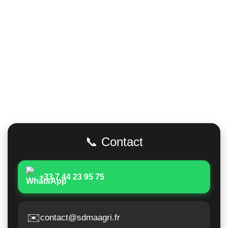
Adresse
📞 Contact
+33 7 44 23 95 75
✉️
contact@sdmaagri.fr