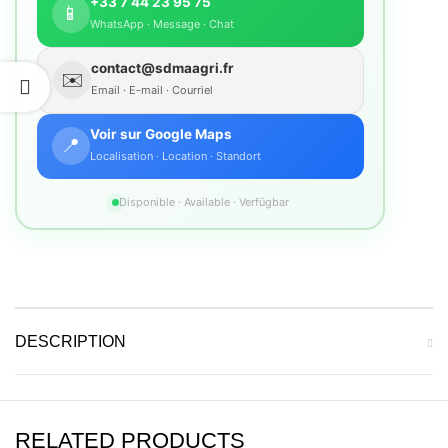
+33 7 44 23 95 75
📱
WhatsApp · Message · Chat
contact@sdmaagri.fr
✉️
Email · E-mail · Courriel
Voir sur Google Maps
📍
Localisation · Location · Standort
Disponible · Available · Verfügbar
DESCRIPTION
RELATED PRODUCTS