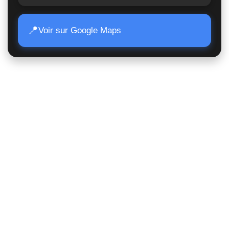
📍
Voir sur Google Maps
Accès Rapide
Poids lourds
Matériels TP
Moissonneuses
Matériels de manutention
Matériels agricoles
Suivi de commande
Nous contacter