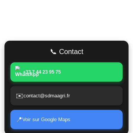
Adresse
📞 Contact
+33 7 44 23 95 75
✉️
contact@sdmaagri.fr
📍
Voir sur Google Maps