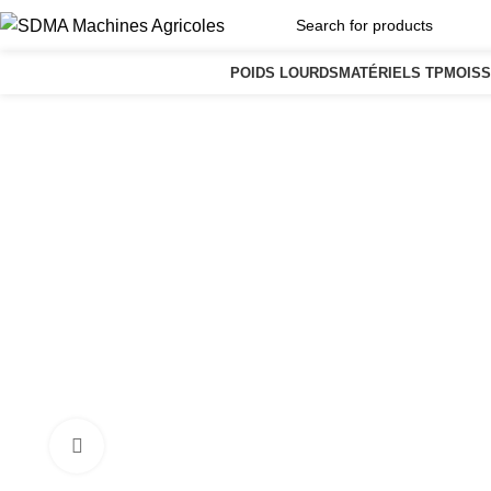
POIDS LOURDS
MATÉRIELS TP
MOIS
Click to enlarge
Home
Matériels TP
Pelle Volvo ECR50D ID: 10014585 Ven
Pelle Volvo ECR50D ID: 10
50.000,00
€
Pelle Volvo ECR50D
Marque: Volvo
Modèle: ECR50D