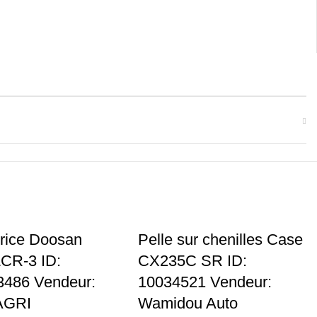
rice Doosan
Pelle sur chenilles Case
CR-3 ID:
CX235C SR ID:
3486 Vendeur:
10034521 Vendeur:
AGRI
Wamidou Auto
TP
Matériels TP
€
90.000,00
€
t
Add To Cart