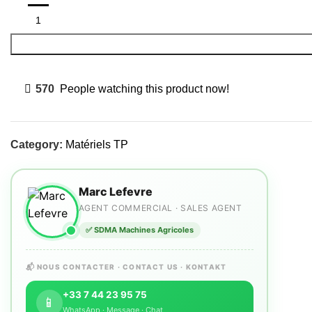
✅ SDMA Machines Agricoles
📬 NOUS CONTACTER · CONTACT US · KONTAKT
+33 7 44 23 95 75
📱
WhatsApp · Message · Chat
contact@sdmaagri.fr
✉️
Email · E-mail · Courriel
Voir sur Google Maps
📍
Localisation · Location · Standort
Disponible · Available · Verfügbar
Catégories de produits