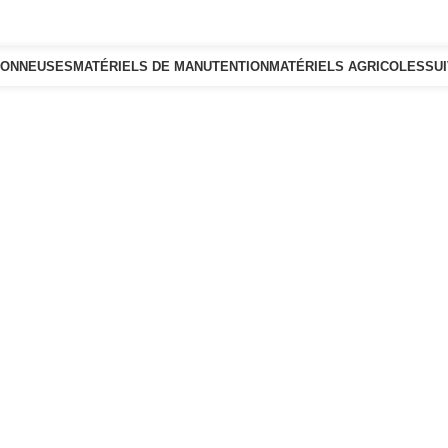
SONNEUSES
MATÉRIELS DE MANUTENTION
MATÉRIELS AGRICOLES
SU
deur: Wamidou.com
014585 Vendeur: Wamidou.co