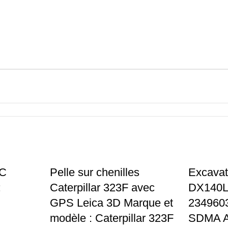
LC
Pelle sur chenilles
Excavat
:
Caterpillar 323F avec
DX140L
GPS Leica 3D Marque et
234960
modèle : Caterpillar 323F
SDMA 
ID : 589916 Vendeur :
Matériels 
Wamidou
47.000,00
Add To Car
Matériels TP
99.999,00
€
Add To Cart