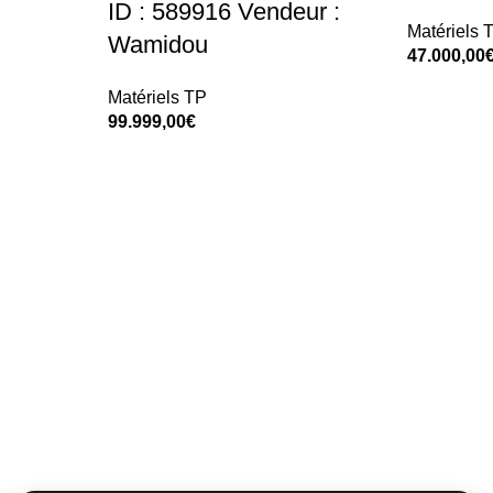
📞 Contact
+33 7 44 23 95 75
✉️
contact@sdmaagri.fr
📍
Voir sur Google Maps