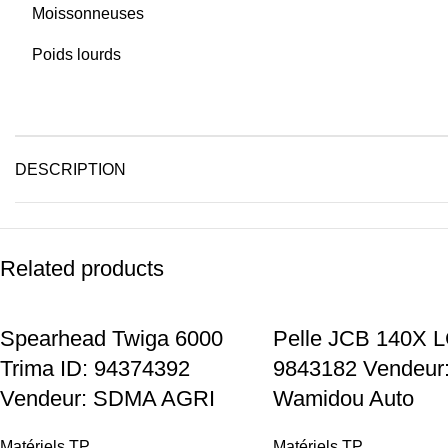
Spearhead Twiga 6000
Pelle JCB 140X 
Trima ID: 94374392
9843182 Vendeur
Vendeur: SDMA AGRI
Wamidou Auto
Matériels TP
Matériels TP
8.500,00
€
100.000,00
€
Add To Cart
Add To Cart