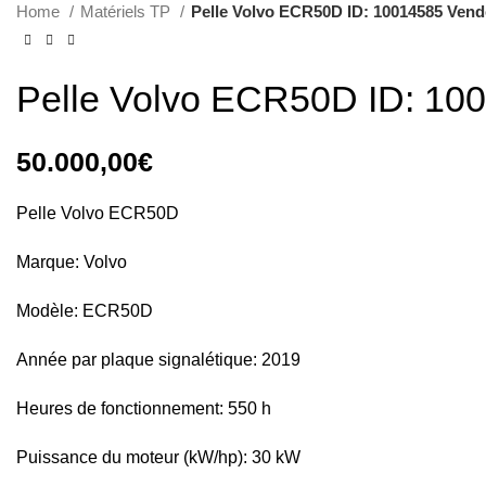
Année par plaque signalétique: 2019
Heures de fonctionnement: 550 h
Puissance du moteur (kW/hp): 30 kW
570
People watching this product now!
Category:
Matériels TP
Marc Lefevre
AGENT COMMERCIAL · SALES AGENT