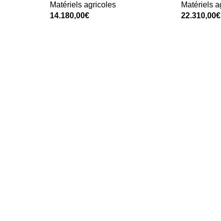
Matériels agricoles
Matériels a
14.180,00
€
22.310,00
€
Add To Cart
Add To Car
e
Statut juridique