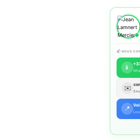
📬 NOUS CO
+33
📱
Wha
co
✉️
Emai
Voi
📍
Loca