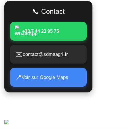
Poids lour
📞 Contact
Matériels 
Moissonne
+33 7 44 23 95 75
Matériels 
Matériels a
✉️
contact@sdmaagri.fr
Suivi de 
Nous conta
📍
Voir sur Google Maps
© 