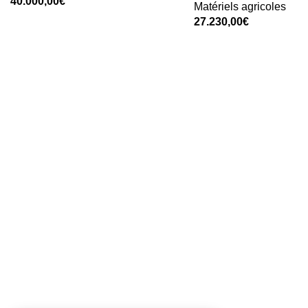
40.000,00
€
Matériels agricoles
Add To Cart
27.230,00
€
Add To Cart
Adresse
Accès Rapid