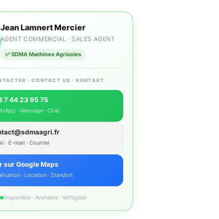
Jean Lamnert Mercier
AGENT COMMERCIAL · SALES AGENT
✅ SDMA Machines Agricoles
NTACTER · CONTACT US · KONTAKT
 7 44 23 95 75
tsApp · Message · Chat
ntact@sdmaagri.fr
l · E-mail · Courriel
r sur Google Maps
lisation · Location · Standort
Disponible · Available · Verfügbar