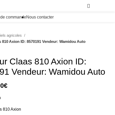
0,00
€
i de commande
Nous contacter
iels agricoles
s 810 Axion ID: 8570191 Vendeur: Wamidou Auto
ur Claas 810 Axion ID:
91 Vendeur: Wamidou Auto
00
€
n
s 810 Axion