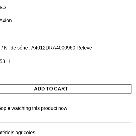
aas
 Axion
s / N° de série : A4012DRA4000960
Relevé
253 H
ADD TO CART
ople watching this product now!
tériels agricoles