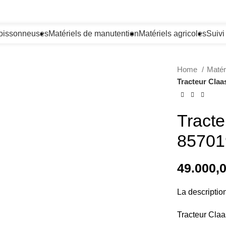
oissonneuses
Matériels de manutention
Matériels agricoles
Suiv
Home
Matér
Tracteur Claa
Tracte
85701
49.000,
La descriptio
Tracteur Claa