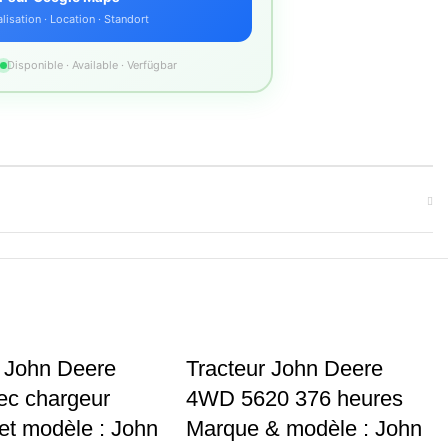
lisation · Location · Standort
Disponible · Available · Verfügbar
r John Deere
Tracteur John Deere
ec chargeur
4WD 5620 376 heures
et modèle : John
Marque & modèle : John