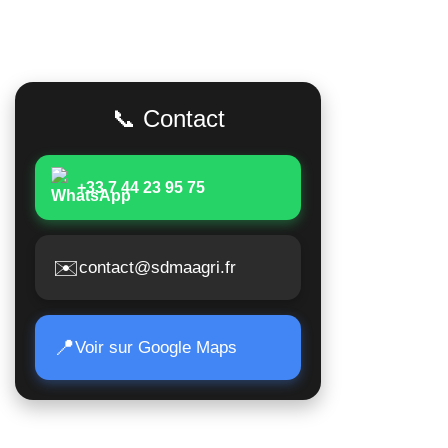
Adresse
Accès Rapid
Poids lour
📞 Contact
Matériels 
Moissonne
+33 7 44 23 95 75
Matériels 
Matériels a
✉️
contact@sdmaagri.fr
Suivi de 
Nous conta
📍
Voir sur Google Maps