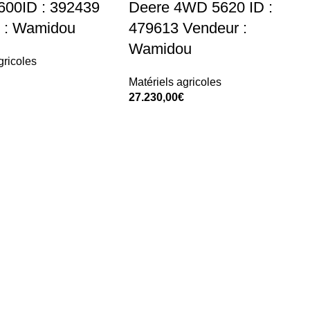
600ID : 392439
Deere 4WD 5620 ID :
 : Wamidou
479613 Vendeur :
Wamidou
gricoles
Matériels agricoles
t
27.230,00
€
Add To Cart