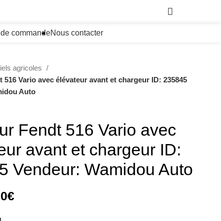
0,00
€
i de commande
Nous contacter
iels agricoles
t 516 Vario avec élévateur avant et chargeur ID: 235845
idou Auto
ur Fendt 516 Vario avec
eur avant et chargeur ID:
5 Vendeur: Wamidou Auto
00
€
n