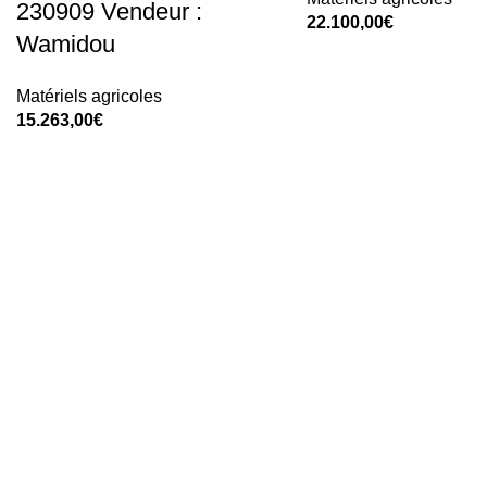
230909 Vendeur :
22.100,00
€
Wamidou
Add To Cart
Matériels agricoles
15.263,00
€
Add To Cart