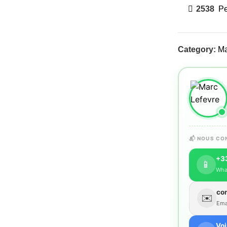
2538
Pe
Category:
Ma
📬 NOUS CO
+33
📱
Wha
co
✉️
Emai
Voi