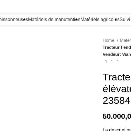
oissonneuses
Matériels de manutention
Matériels agricoles
Suiv
Home
Matér
Tracteur Fend
Vendeur: Wam
Tracte
élévat
23584
50.000,
La descriptio