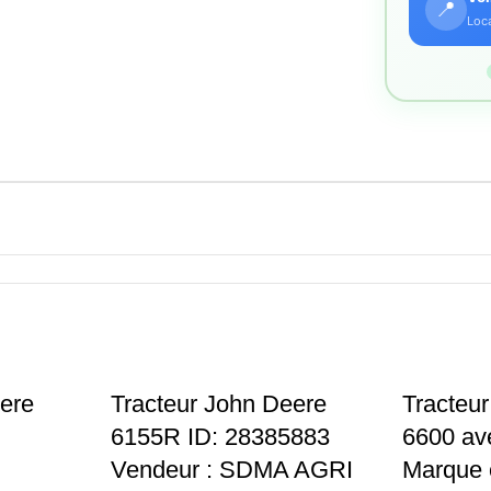
📍
Loca
ere
Tracteur John Deere
Tracteu
HOT
6155R ID: 28385883
6600 av
Vendeur : SDMA AGRI
Marque 