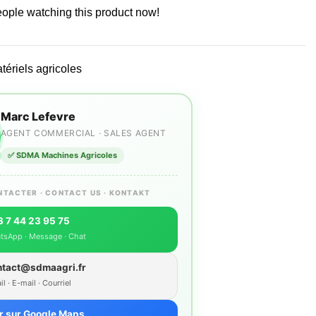
ople watching this product now!
tériels agricoles
Marc Lefevre
AGENT COMMERCIAL · SALES AGENT
✅ SDMA Machines Agricoles
NTACTER · CONTACT US · KONTAKT
 7 44 23 95 75
tsApp · Message · Chat
ntact@sdmaagri.fr
l · E-mail · Courriel
r sur Google Maps