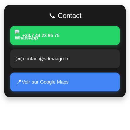
📞 Contact
+33 7 44 23 95 75
✉️
contact@sdmaagri.fr
📍
Voir sur Google Maps
Accès Rapide
Poids lourds