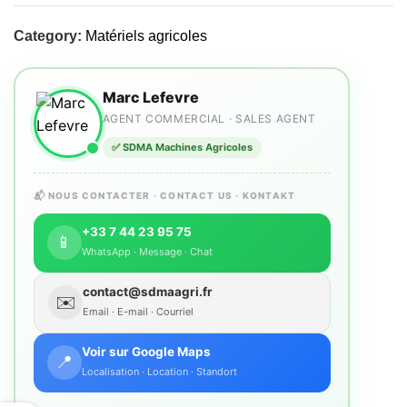
Category:
Matériels agricoles
Marc Lefevre
AGENT COMMERCIAL · SALES AGENT
✅ SDMA Machines Agricoles
📬 NOUS CONTACTER · CONTACT US · KONTAKT
+33 7 44 23 95 75
📱
WhatsApp · Message · Chat
contact@sdmaagri.fr
✉️
Email · E-mail · Courriel
Voir sur Google Maps
📍
Localisation · Location · Standort