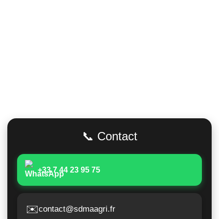
Adresse
📞 Contact
+33 7 44 23 95 75
✉️
contact@sdmaagri.fr