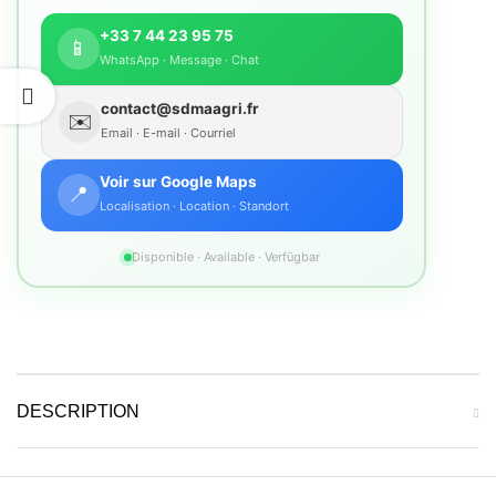
+33 7 44 23 95 75
📱
WhatsApp · Message · Chat
contact@sdmaagri.fr
✉️
Email · E-mail · Courriel
Voir sur Google Maps
📍
Localisation · Location · Standort
Disponible · Available · Verfügbar
DESCRIPTION