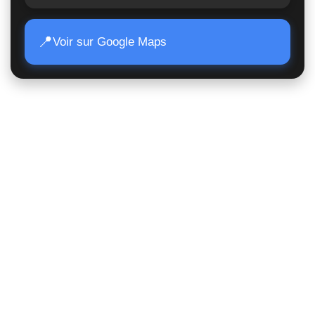
📍
Voir sur Google Maps
Accès Rapide
Poids lourds
Matériels TP
Moissonneuses
Matériels de manutention
Matériels agricoles
Suivi de commande
Nous contacter