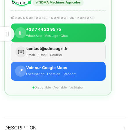
✅ SDMA Machines Agricoles
📬 NOUS CONTACTER · CONTACT US · KONTAKT
+33 7 44 23 95 75
📱
WhatsApp · Message · Chat
contact@sdmaagri.fr
✉️
Email · E-mail · Courriel
Voir sur Google Maps
📍
Localisation · Location · Standort
Disponible · Available · Verfügbar
DESCRIPTION