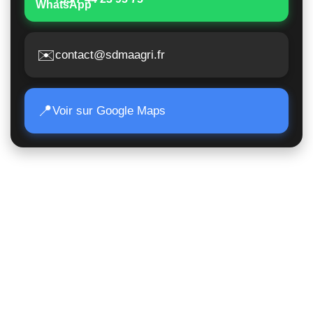
✉️
contact@sdmaagri.fr
📍
Voir sur Google Maps
Accès Rapide
Poids lourds
Matériels TP
Moissonneuses
Matériels de manutention
Matériels agricoles