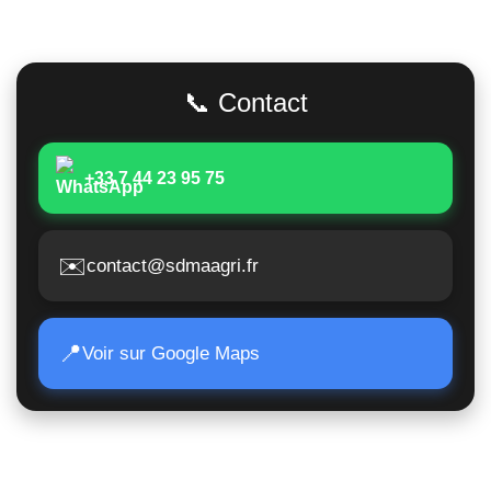
Adresse
📞 Contact
+33 7 44 23 95 75
✉️
contact@sdmaagri.fr
📍
Voir sur Google Maps
Accès Rapide