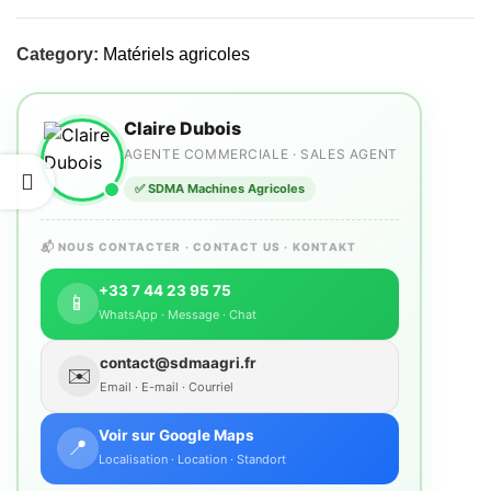
Category:
Matériels agricoles
Claire Dubois
AGENTE COMMERCIALE · SALES AGENT
✅ SDMA Machines Agricoles
📬 NOUS CONTACTER · CONTACT US · KONTAKT
+33 7 44 23 95 75
📱
WhatsApp · Message · Chat
contact@sdmaagri.fr
✉️
Email · E-mail · Courriel
Voir sur Google Maps
📍
Localisation · Location · Standort