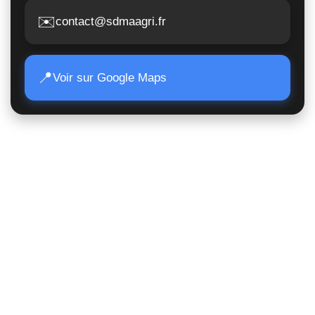
✉️
contact@sdmaagri.fr
📍
Voir sur Google Maps
Accès Rapide
Poids lourds
Matériels TP
Moissonneuses
Matériels de manutention
Matériels agricoles
Suivi de commande