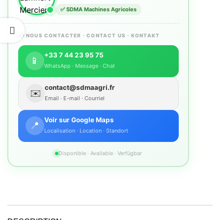
✅ SDMA Machines Agricoles
📬 NOUS CONTACTER · CONTACT US · KONTAKT
+33 7 44 23 95 75
📱
WhatsApp · Message · Chat
contact@sdmaagri.fr
✉️
Email · E-mail · Courriel
Voir sur Google Maps
📍
Localisation · Location · Standort
Disponible · Available · Verfügbar