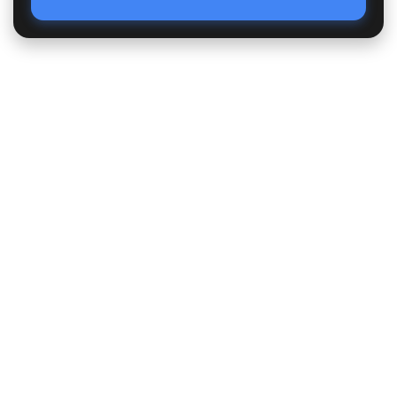
Accès Rapide
Poids lourds
Matériels TP
Moissonneuses
Matériels de manutention
Matériels agricoles
Suivi de commande
Nous contacter
Statut juridique