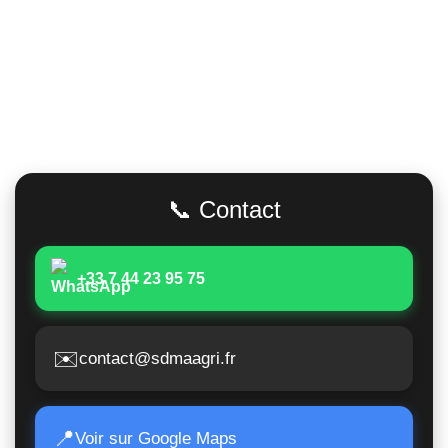
Adresse
📞 Contact
+33 7 44 23 95 75
✉️
contact@sdmaagri.fr
📍
Voir sur Google Maps