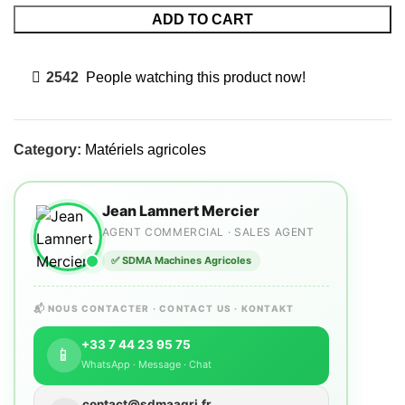
ADD TO CART
2542
People watching this product now!
Category:
Matériels agricoles
Jean Lamnert Mercier
AGENT COMMERCIAL · SALES AGENT
✅ SDMA Machines Agricoles
📬 NOUS CONTACTER · CONTACT US · KONTAKT
+33 7 44 23 95 75
📱
WhatsApp · Message · Chat
contact@sdmaagri.fr