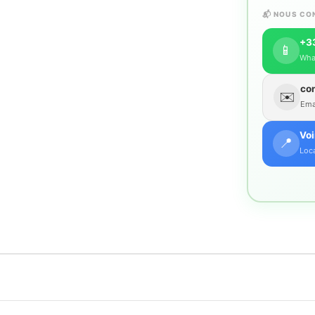
📬 NOUS CO
+33
📱
Wha
co
✉️
Emai
Voi
📍
Loca