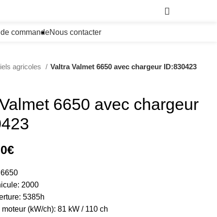
0,00
€
i de commande
Nous contacter
iels agricoles
Valtra Valmet 6650 avec chargeur ID:830423
 Valmet 6650 avec chargeur
0423
00
€
 6650
icule: 2000
erture: 5385h
moteur (kW/ch): 81 kW / 110 ch