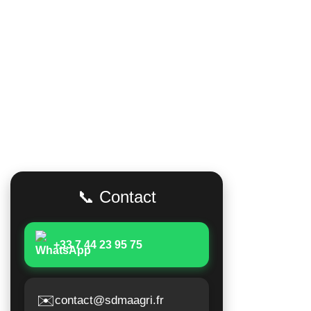
Adresse
Accès Rapid
Poids lour
📞 Contact
Matériels 
Moissonne
+33 7 44 23 95 75
Matériels 
Matériels a
✉️
contact@sdmaagri.fr
Suivi de 