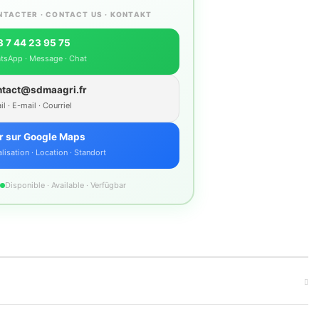
NTACTER · CONTACT US · KONTAKT
 7 44 23 95 75
tsApp · Message · Chat
ntact@sdmaagri.fr
l · E-mail · Courriel
r sur Google Maps
lisation · Location · Standort
Disponible · Available · Verfügbar