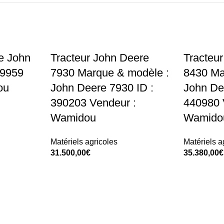
e John
Tracteur John Deere
Tracteu
29959
7930 Marque & modèle :
8430 Ma
ou
John Deere 7930 ID :
John De
390203 Vendeur :
440980 
Wamidou
Wamido
Matériels agricoles
Matériels a
31.500,00
€
35.380,00
€
Add To Cart
Add To Car