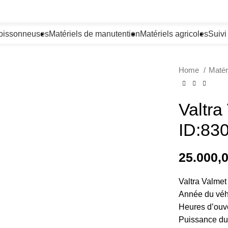
oissonneuses
Matériels de manutention
Matériels agricoles
Suiv
Home
Matér
Valtra
ID:83
25.000,
Valtra Valmet
Année du véh
Heures d’ouv
Puissance du 