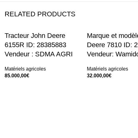
RELATED PRODUCTS
Tracteur John Deere
Marque et modèl
HOT
6155R ID: 28385883
Deere 7810 ID: 
Vendeur : SDMA AGRI
Vendeur: Wamid
Matériels agricoles
Matériels agricoles
85.000,00
€
32.000,00
€
Add To Cart
Add To Cart