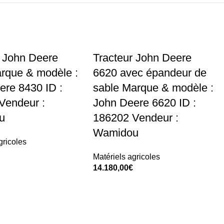
r John Deere
Tracteur John Deere
rque & modèle :
6620 avec épandeur de
ere 8430 ID :
sable Marque & modèle :
Vendeur :
John Deere 6620 ID :
u
186202 Vendeur :
Wamidou
gricoles
Matériels agricoles
t
14.180,00
€
Add To Cart