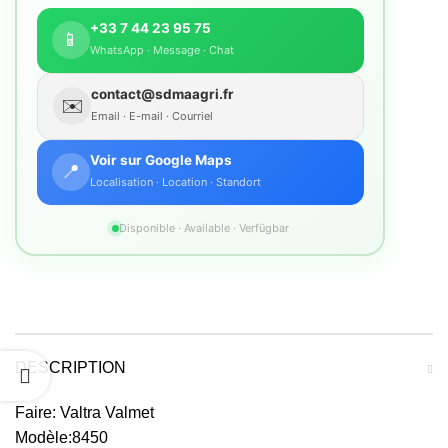
+33 7 44 23 95 75
📱
WhatsApp · Message · Chat
contact@sdmaagri.fr
✉️
Email · E-mail · Courriel
Voir sur Google Maps
📍
Localisation · Location · Standort
Disponible · Available · Verfügbar
DESCRIPTION
Faire: Valtra Valmet
Modèle:8450