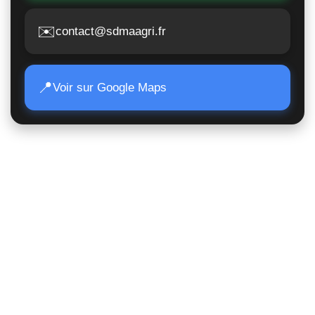
✉️
contact@sdmaagri.fr
📍
Voir sur Google Maps
Accès Rapide
Poids lourds
Matériels TP
Moissonneuses
Matériels de manutention
Matériels agricoles
Suivi de commande