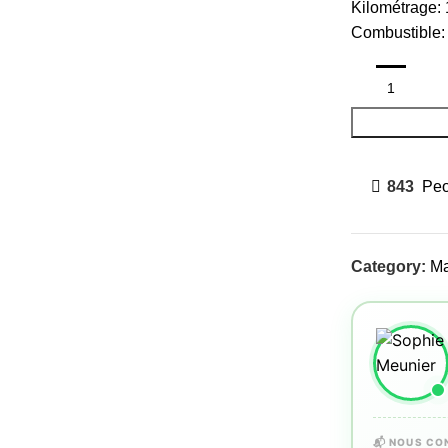
Kilométrage:
Combustible:
843
Peo
Category:
Ma
📬 NOUS CO