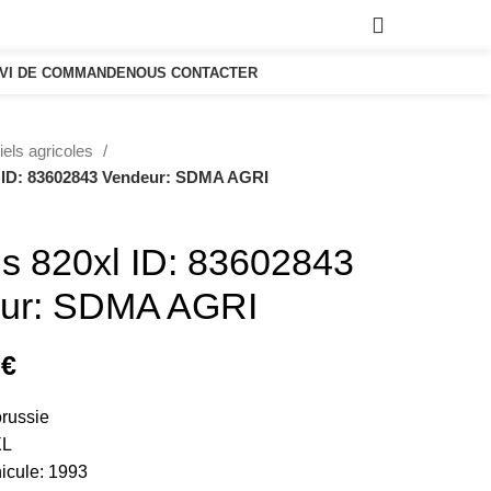
0,00
€
IVI DE COMMANDE
NOUS CONTACTER
iels agricoles
l ID: 83602843 Vendeur: SDMA AGRI
s 820xl ID: 83602843
ur: SDMA AGRI
0
€
orussie
XL
icule: 1993