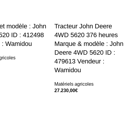
et modèle : John
Tracteur John Deere
520 ID : 412498
4WD 5620 376 heures
 : Wamidou
Marque & modèle : John
Deere 4WD 5620 ID :
gricoles
479613 Vendeur :
Wamidou
t
Matériels agricoles
27.230,00
€
Add To Cart