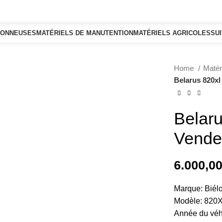
SONNEUSES
MATÉRIELS DE MANUTENTION
MATÉRIELS AGRICOLES
SU
Home
Matér
Belarus 820x
Belaru
Vende
6.000,0
Marque: Biél
Modèle: 820
Année du véh