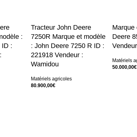
ere
Tracteur John Deere
Marque 
modèle :
7250R Marque et modèle
Deere 8
ID :
: John Deere 7250 R ID :
Vendeur
:
221918 Vendeur :
Matériels a
Wamidou
50.000,00
€
Add To Car
Matériels agricoles
80.900,00
€
Add To Cart