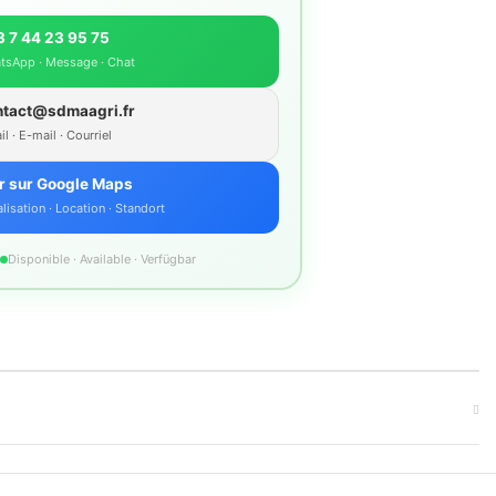
 7 44 23 95 75
tsApp · Message · Chat
ntact@sdmaagri.fr
l · E-mail · Courriel
r sur Google Maps
lisation · Location · Standort
Disponible · Available · Verfügbar