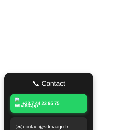
Adresse
Accès Rapid
Poids lour
📞 Contact
Matériels 
Moissonne
+33 7 44 23 95 75
Matériels 
Matériels a
✉️
contact@sdmaagri.fr
Suivi de 