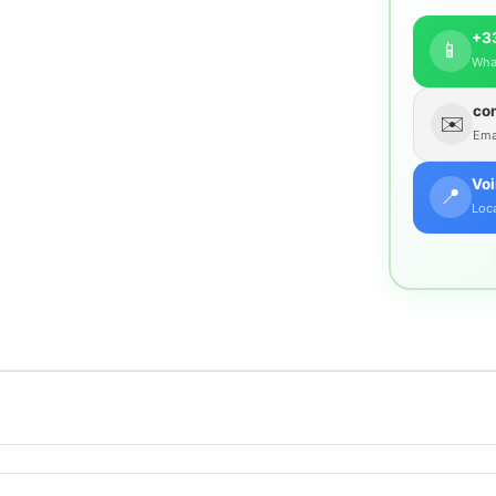
+33
📱
Wha
co
✉️
Emai
Voi
📍
Loca