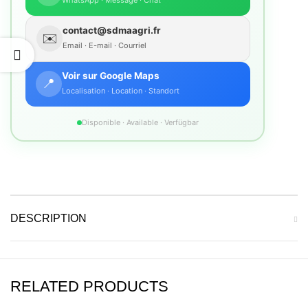
contact@sdmaagri.fr
✉️
Email · E-mail · Courriel
Voir sur Google Maps
📍
Localisation · Location · Standort
Disponible · Available · Verfügbar
DESCRIPTION
RELATED PRODUCTS