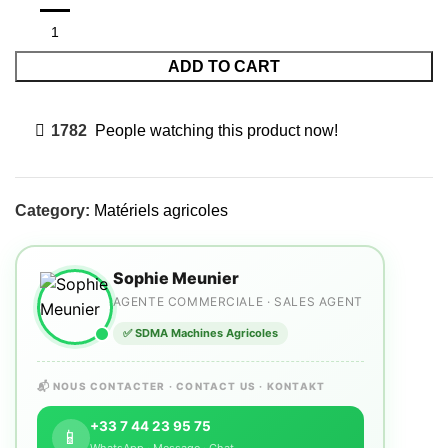
ADD TO CART
1782
People watching this product now!
Category:
Matériels agricoles
Sophie Meunier
AGENTE COMMERCIALE · SALES AGENT
✅ SDMA Machines Agricoles
📬 NOUS CONTACTER · CONTACT US · KONTAKT
+33 7 44 23 95 75
📱
WhatsApp · Message · Chat