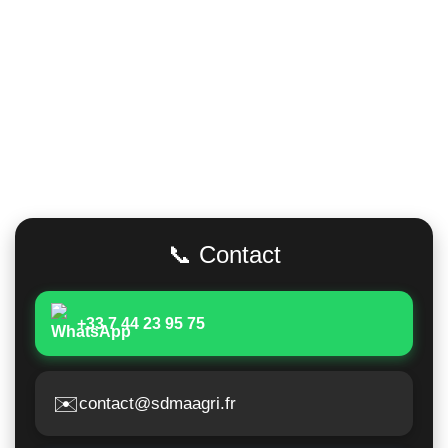
Adresse
📞 Contact
+33 7 44 23 95 75
✉️
contact@sdmaagri.fr