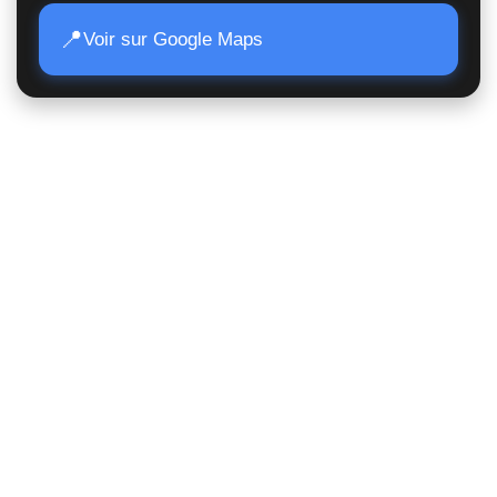
📍
Voir sur Google Maps
Accès Rapide
Poids lourds
Matériels TP
Moissonneuses
Matériels de manutention
Matériels agricoles
Suivi de commande
Nous contacter