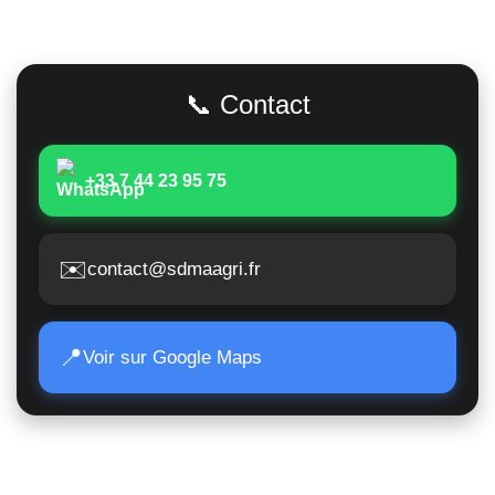
Adresse
📞 Contact
+33 7 44 23 95 75
✉️
contact@sdmaagri.fr
📍
Voir sur Google Maps
Accès Rapide