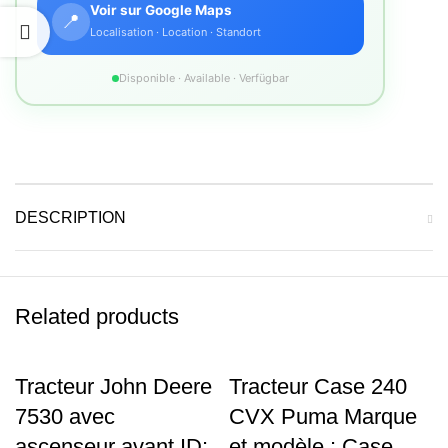
Voir sur Google Maps
📍
Localisation · Location · Standort
Disponible · Available · Verfügbar
DESCRIPTION
Related products
Tracteur John Deere
Tracteur Case 240
7530 avec
CVX Puma Marque
ascenseur avant ID:
et modèle : Case