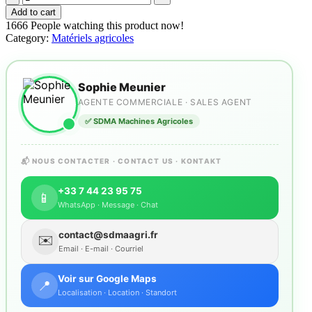
Fahr
Add to cart
5100.40
1666
People watching this product now!
ID:9405327
Category:
Matériels agricoles
Vendeur:
SDMA
quantity
Sophie Meunier
AGENTE COMMERCIALE · SALES AGENT
✅ SDMA Machines Agricoles
📬 NOUS CONTACTER · CONTACT US · KONTAKT
+33 7 44 23 95 75
📱
WhatsApp · Message · Chat
contact@sdmaagri.fr
✉️
Email · E-mail · Courriel
Voir sur Google Maps
📍
Localisation · Location · Standort