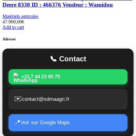
Deere 8330 ID : 466376 Vendeur : Wamidou
Matériels agricoles
47.900,00
€
Add to cart
Adresse
📞 Contact
+33 7 44 23 95 75
✉️
contact@sdmaagri.fr
📍
Voir sur Google Maps