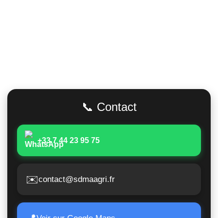
Adresse
📞 Contact
+33 7 44 23 95 75
✉️
contact@sdmaagri.fr