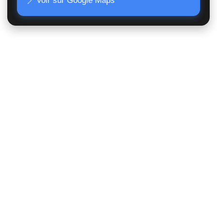
📍
Voir sur Google Maps
Accès Rapide
Poids lourds
Matériels TP
Moissonneuses
Matériels de manutention
Matériels agricoles
Suivi de commande
Nous contacter
Statut juridique