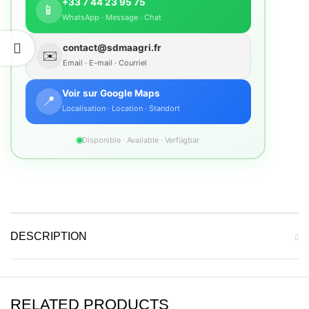
+33 7 44 23 95 75
📱
WhatsApp · Message · Chat
contact@sdmaagri.fr
✉️
Email · E-mail · Courriel
Voir sur Google Maps
📍
Localisation · Location · Standort
Disponible · Available · Verfügbar
DESCRIPTION
RELATED PRODUCTS