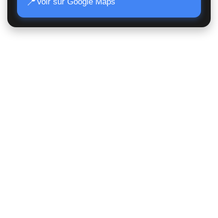
📍
Voir sur Google Maps
Accès Rapide
Poids lourds
Matériels TP
Moissonneuses
Matériels de manutention
Matériels agricoles
Suivi de commande
Nous contacter
Statut juridique