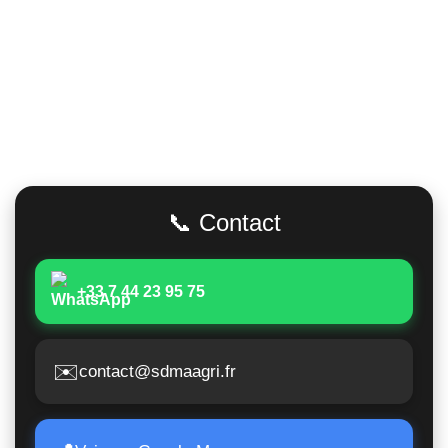
Adresse
📞 Contact
+33 7 44 23 95 75
✉️
contact@sdmaagri.fr