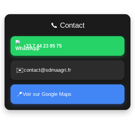
Adresse
📞 Contact
+33 7 44 23 95 75
✉️
contact@sdmaagri.fr
📍
Voir sur Google Maps
Accès Rapide