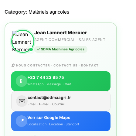
Category:
Matériels agricoles
Jean Lamnert Mercier
AGENT COMMERCIAL · SALES AGENT
✅ SDMA Machines Agricoles
📬 NOUS CONTACTER · CONTACT US · KONTAKT
+33 7 44 23 95 75
📱
WhatsApp · Message · Chat
contact@sdmaagri.fr
✉️
Email · E-mail · Courriel
Voir sur Google Maps
📍
Localisation · Location · Standort