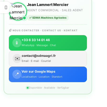
Jean Lamnert Mercier
AGENT COMMERCIAL · SALES AGENT
✅ SDMA Machines Agricoles
📬 NOUS CONTACTER · CONTACT US · KONTAKT
+33 6 33 14 01 46
📱
WhatsApp · Message · Chat
contact@sdmaagri.fr
✉️
Email · E-mail · Courriel
Voir sur Google Maps
📍
Localisation · Location · Standort
Disponible · Available · Verfügbar