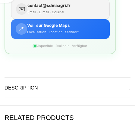
contact@sdmaagri.fr
✉️
Email · E-mail · Courriel
Voir sur Google Maps
📍
Localisation · Location · Standort
Disponible · Available · Verfügbar
DESCRIPTION
RELATED PRODUCTS