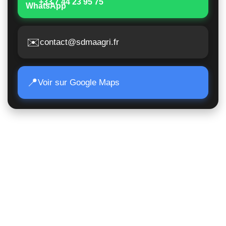
+33 7 44 23 95 75
✉️
contact@sdmaagri.fr
📍
Voir sur Google Maps
Accès Rapide
Poids lourds
Matériels TP
Moissonneuses
Matériels de manutention
Matériels agricoles