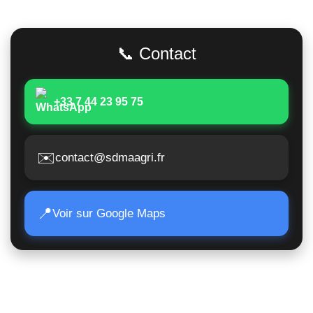
Adresse
📞 Contact
+33 7 44 23 95 75
✉️
contact@sdmaagri.fr
📍
Voir sur Google Maps
Accès Rapide
Poids lourds