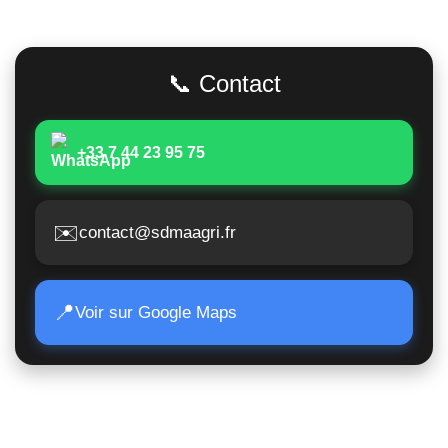
Adresse
📞 Contact
+33 7 44 23 95 75
✉️
contact@sdmaagri.fr
📍
Voir sur Google Maps
Accès Rapide