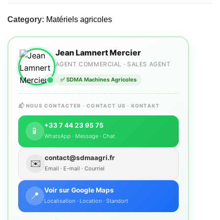
Category:
Matériels agricoles
Jean Lamnert Mercier
AGENT COMMERCIAL · SALES AGENT
✅ SDMA Machines Agricoles
📬 NOUS CONTACTER · CONTACT US · KONTAKT
+33 7 44 23 95 75
📱
WhatsApp · Message · Chat
contact@sdmaagri.fr
✉️
Email · E-mail · Courriel
Voir sur Google Maps
📍
Localisation · Location · Standort