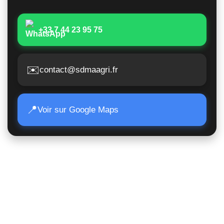
+33 7 44 23 95 75
✉️
contact@sdmaagri.fr
📍
Voir sur Google Maps
Accès Rapide
Poids lourds
Matériels TP
Moissonneuses