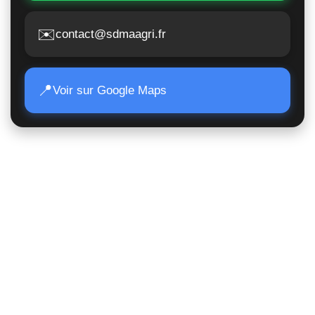
✉️
contact@sdmaagri.fr
📍
Voir sur Google Maps
Accès Rapide
Poids lourds
Matériels TP
Moissonneuses
Matériels de manutention
Matériels agricoles
Suivi de commande