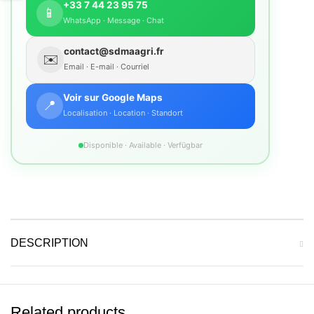
+33 7 44 23 95 75
📱
WhatsApp · Message · Chat
contact@sdmaagri.fr
✉️
Email · E-mail · Courriel
Voir sur Google Maps
📍
Localisation · Location · Standort
Disponible · Available · Verfügbar
DESCRIPTION
Related products