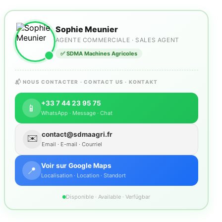
Sophie Meunier
AGENTE COMMERCIALE · SALES AGENT
✅ SDMA Machines Agricoles
📬 NOUS CONTACTER · CONTACT US · KONTAKT
+33 7 44 23 95 75
📱
WhatsApp · Message · Chat
contact@sdmaagri.fr
✉️
Email · E-mail · Courriel
Voir sur Google Maps
📍
Localisation · Location · Standort
Disponible · Available · Verfügbar