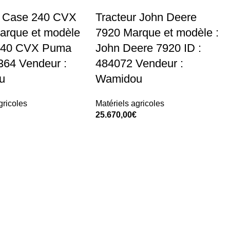
r Case 240 CVX
Tracteur John Deere
rque et modèle
7920 Marque et modèle :
 240 CVX Puma
John Deere 7920 ID :
364 Vendeur :
484072 Vendeur :
u
Wamidou
gricoles
Matériels agricoles
25.670,00
€
t
Add To Cart