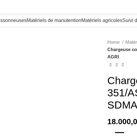
issonneuses
Matériels de manutention
Matériels agricoles
Suivi
Home
Matér
Chargeuse co
AGRI
Charg
351/A
SDMA
18.000,