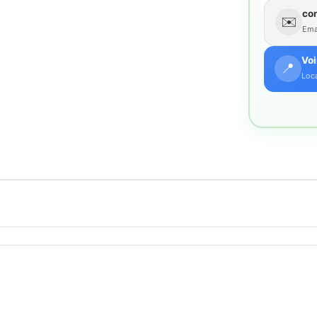
co
✉️
Emai
Voi
📍
Loca