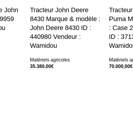
e John
Tracteur John Deere
Tracteu
29959
8430 Marque & modèle :
Puma Ma
ou
John Deere 8430 ID :
: Case
440980 Vendeur :
ID : 371
Wamidou
Wamido
Matériels agricoles
Matériels a
35.380,00
€
70.000,00
€
Add To Cart
Add To Car