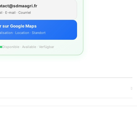
ntact@sdmaagri.fr
l · E-mail · Courriel
r sur Google Maps
lisation · Location · Standort
Disponible · Available · Verfügbar