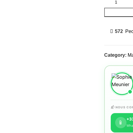
572
Peo
Category:
Ma
📬 NOUS CO
+33
📱
Wha