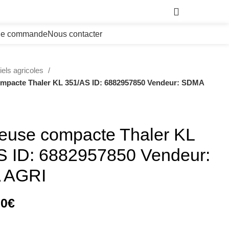
0,00
€
 de commande
Nous contacter
iels agricoles
mpacte Thaler KL 351/AS ID: 6882957850 Vendeur: SDMA
euse compacte Thaler KL
S ID: 6882957850 Vendeur:
 AGRI
00
€