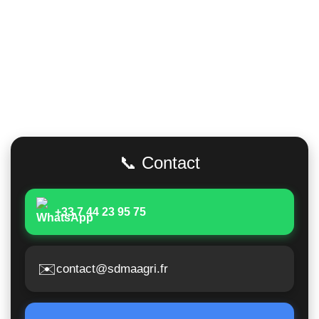
Adresse
📞 Contact
+33 7 44 23 95 75
✉️
contact@sdmaagri.fr