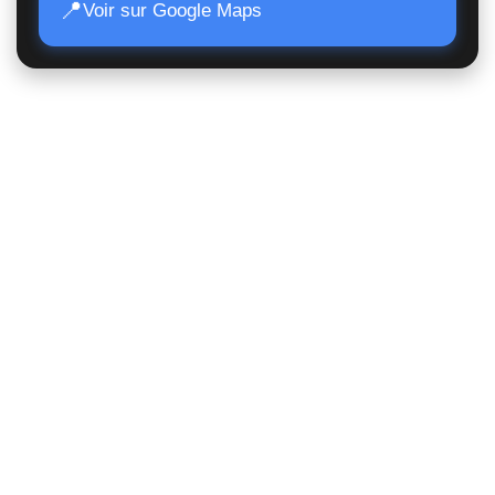
📍
Voir sur Google Maps
Accès Rapide
Poids lourds
Matériels TP
Moissonneuses
Matériels de manutention
Matériels agricoles
Suivi de commande
Nous contacter
Statut juridique