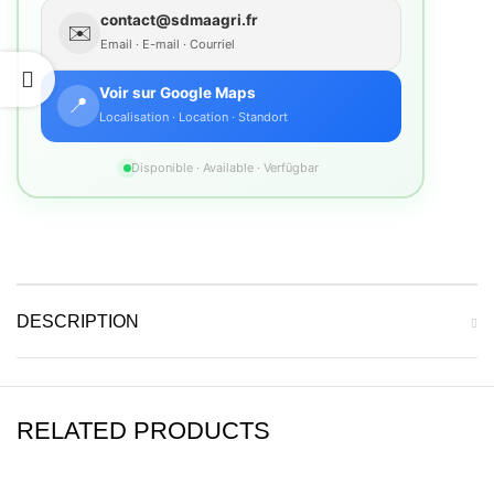
contact@sdmaagri.fr
✉️
Email · E-mail · Courriel
Voir sur Google Maps
📍
Localisation · Location · Standort
Disponible · Available · Verfügbar
DESCRIPTION
RELATED PRODUCTS